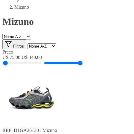
Mizuno
Mizuno
Filtros
Preço
U$ 75,00
U$ 340,00
REF: D1GA261301
Mizuno