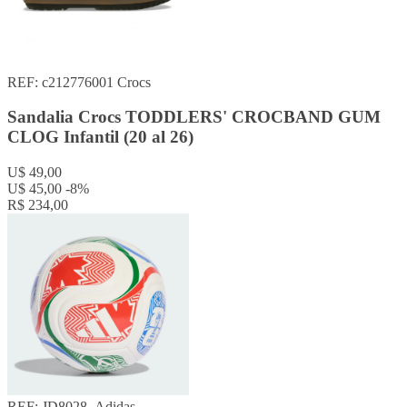
REF: c212776001
Crocs
Sandalia Crocs TODDLERS' CROCBAND GUM
CLOG Infantil (20 al 26)
U$ 49,00
U$ 45,00
-8%
R$ 234,00
REF: JD8028-
Adidas