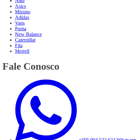
Nike
Asics
Mizuno
Adidas
Vans
Puma
New Balance
Caterpillar
Fila
Merrell
Fale Conosco
+595 994 522 622
Whatsapp