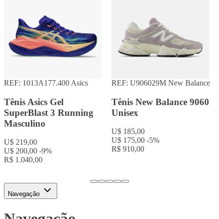
REF: 1013A177.400
Asics
REF: U906029M
New Balance
Tênis Asics Gel
Tênis New Balance 9060
SuperBlast 3 Running
Unisex
Masculino
U$ 185,00
U$ 175,00
-5%
U$ 219,00
R$ 910,00
U$ 200,00
-9%
R$ 1.040,00
Navegação
Navegação