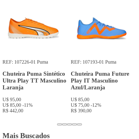
REF: 106560-01 Puma.com
REF: Gz5108
Adidas
Puma
Chuteira Adidas X
Chuteira Puma Monarch
Speedportal.1 Firm
II TT Masculino Preto
Ground Masculino
Preto/Pink
U$ 70,00
U$ 60,00
-14%
U$ 259,00
R$ 312,00
U$ 250,00
-3%
R$ 1.300,00
Mais Buscados