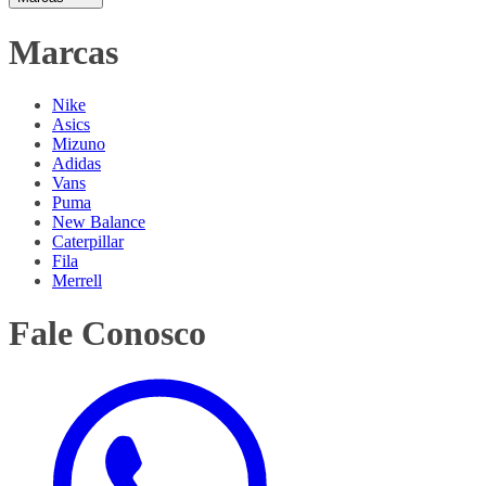
Marcas
Nike
Asics
Mizuno
Adidas
Vans
Puma
New Balance
Caterpillar
Fila
Merrell
Fale Conosco