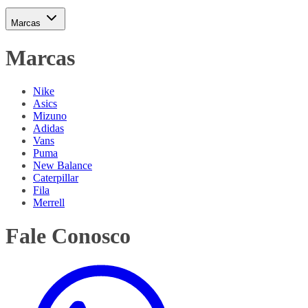
Marcas
Marcas
Nike
Asics
Mizuno
Adidas
Vans
Puma
New Balance
Caterpillar
Fila
Merrell
Fale Conosco