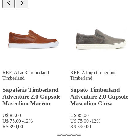
REF: P725367
Caterpillar
REF: Vn0a38g1Odj
Vans
Sapato Caterpillar
vans old skool blanco
Covert Low Demitasse
cuero unisex
Marrom
U$ 79,00
U$ 70,00
-11%
U$ 115,00
R$ 364,00
U$ 105,00
-9%
R$ 546,00