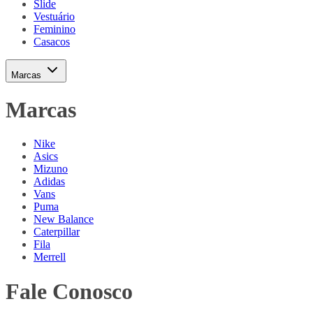
Slide
Vestuário
Feminino
Casacos
Marcas
Marcas
Nike
Asics
Mizuno
Adidas
Vans
Puma
New Balance
Caterpillar
Fila
Merrell
Fale Conosco