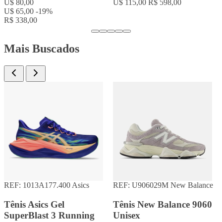
U$ 54,00
-17%
U$ 115,00
R$ 598,00
R$ 280,80
Mais Buscados
REF: 1013A177.400
Asics
REF: U906029M
New Balance
Tênis Asics Gel
Tênis New Balance 9060
SuperBlast 3 Running
Unisex