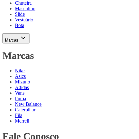
Chuteira
Masculino
Slide
Vestuário
Bota
Marcas
Marcas
Nike
Asics
Mizuno
Adidas
Vans
Puma
New Balance
Caterpillar
Fila
Merrell
Fale Conosco