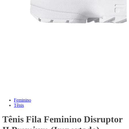
Feminino
Tênis
Tênis Fila Feminino Disruptor