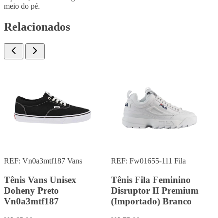
meio do pé.
Relacionados
REF: 5fm00105-013
Fila
REF: 5vf80170-100
Fila
Tênis Fila Feminino
Tênis Fila Feminino
Disruptor II Premium
Disruptor II Premium
(Importado)
(Importado) Branco
Preto/Branco