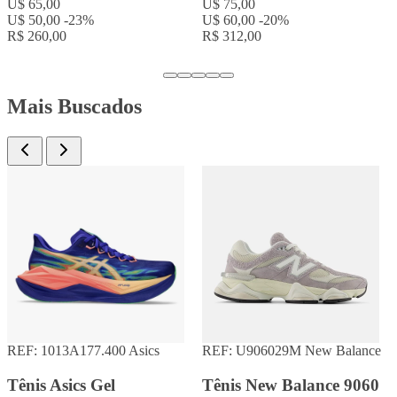
U$ 75,00
U$ 64,00
-15%
U$ 75,00
R$ 332,80
U$ 64,00
-15%
R$ 332,80
Mais Buscados
REF: 1013A177.400
Asics
REF: U906029M
New Balance
Tênis Asics Gel
Tênis New Balance 9060