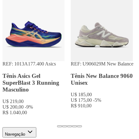
REF: 1013A177.400
Asics
REF: U906029M
New Balance
Tênis Asics Gel
Tênis New Balance 9060
SuperBlast 3 Running
Unisex
Masculino
U$ 185,00
U$ 175,00
-5%
U$ 219,00
R$ 910,00
U$ 200,00
-9%
R$ 1.040,00
Navegação