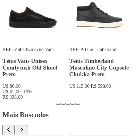
REF: A1tfb
Timberland
REF: VANS ERA
Vans
Tênis Timberland
Tênis Vans Masculino
Masculino City Cupsole
Era Preto
Chukka Marrom
U$ 65,00
U$ 54,00
-17%
U$ 115,00
R$ 598,00
R$ 280,80
Mais Buscados