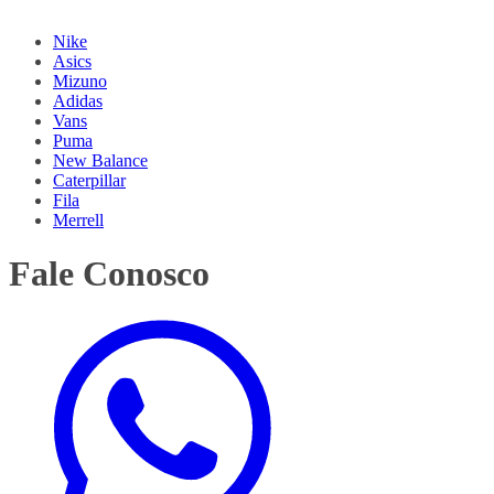
Nike
Asics
Mizuno
Adidas
Vans
Puma
New Balance
Caterpillar
Fila
Merrell
Fale Conosco