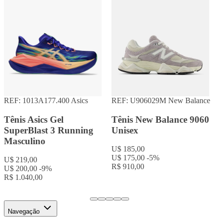
REF: 1013A177.400
Asics
REF: U906029M
New Balance
Tênis Asics Gel
Tênis New Balance 9060
SuperBlast 3 Running
Unisex
Masculino
U$ 185,00
U$ 175,00
-5%
U$ 219,00
R$ 910,00
U$ 200,00
-9%
R$ 1.040,00
Navegação