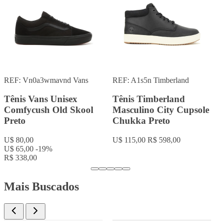
REF: A1tfb
Timberland
REF: VANS ERA
Vans
Tênis Timberland
Tênis Vans Masculino
Masculino City Cupsole
Era Preto
Chukka Marrom
U$ 65,00
U$ 54,00
-17%
U$ 115,00
R$ 598,00
R$ 280,80
Mais Buscados