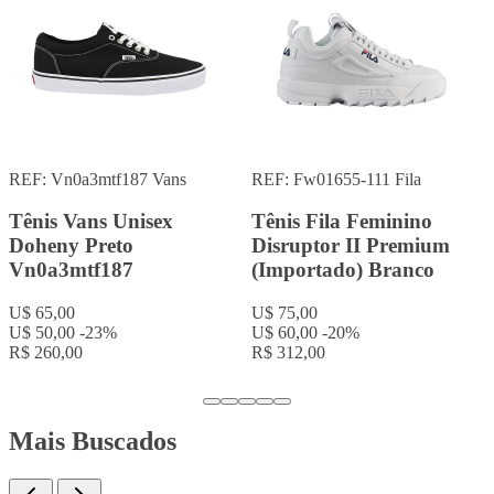
REF: 5fm00105-013
Fila
REF: 5vf80170-100
Fila
Tênis Fila Feminino
Tênis Fila Feminino
Disruptor II Premium
Disruptor II Premium
(Importado)
(Importado) Branco
Preto/Branco
U$ 75,00
U$ 64,00
-15%
U$ 75,00
R$ 332,80
U$ 64,00
-15%
R$ 332,80
Mais Buscados