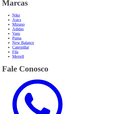
Marcas
Nike
Asics
Mizuno
Adidas
Vans
Puma
New Balance
Caterpillar
Fila
Merrell
Fale Conosco